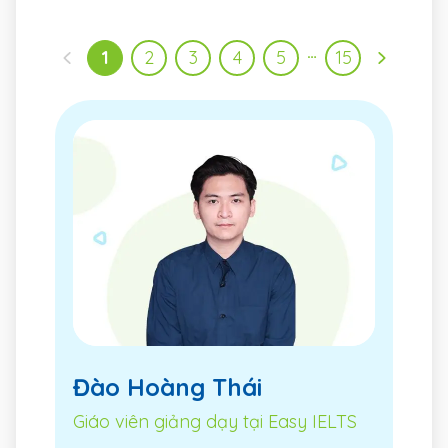
…
1
2
3
4
5
15
Đào Hoàng Thái
Giáo viên giảng dạy tại Easy IELTS