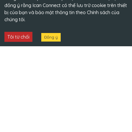
đồng ý rằng Ican Connect có thể lưu trữ cookie trên thiết
bị của bạn và bảo mật thông tin theo
Chính sách
của
chúng tôi.
Tôi từ chối
Đồng ý
Thương hiệu hàng đầu về đào tạo ngôn ngữ trên nền tảng
trực tuyến
Công Ty Cổ Phần Galaxy Education
Hotline:
1900 9399
Email:
icanconnect@ican.vn