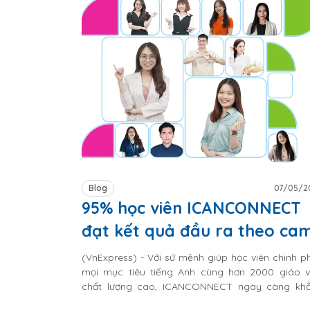
Blog
07/05/2
95% học viên ICANCONNECT
đạt kết quả đầu ra theo ca
kết
(VnExpress) - Với sứ mệnh giúp học viên chinh p
mọi mục tiêu tiếng Anh cùng hơn 2000 giáo v
chất lượng cao, ICANCONNECT ngày càng kh
định vai trò quan trọng của mình trong lĩnh vực g