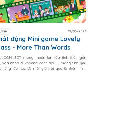
ự kiện
19/05/2023
hát động Mini game Lovely
lass - More Than Words
ANCONNECT mong muốn lan tỏa tinh thần gắn
t, xóa nhòa đi khoảng cách địa lý, mang tình yêu
o từng lớp học để mỗi giờ trôi qua là thêm một
ặng đường trên hành trình tri thức được khai
óng và mỗi lớp học đều ngập tràn hạnh phúc.