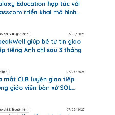
alaxy Education hợp tác với
asscom triển khai mô hình
ớp học tiếng Anh thông minh
o chí & Truyền hình
07/05/2023
peakWell giúp bé tự tin giao
ếp tiếng Anh chỉ sau 3 tháng
 kiện
07/05/2023
a mắt CLB luyện giao tiếp
ùng giáo viên bản xứ SOL
LUB
o chí & Truyền hình
07/05/2023