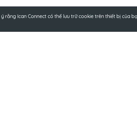
rằng Ican Connect có thể lưu trữ cookie trên thiết bị của b
CHƯƠNG TRÌNH HỌC
y Cổ Phần Galaxy Education
Tiếng Anh trẻ em
Tiếng Anh thiếu niên
ine:
1900 9399
Tiếng Anh người lớn
l:
icanconnect@ican.vn
phòng Hà Nội:
Tầng 4, Tòa nhà
 Nguyễn Thị Thập, Phường Yên
 TP. Hà Nội, Việt Nam
phòng Hồ Chí Minh:
Lầu 3A, tòa
ĐỐI TÁC
51-53 Võ Văn Tần, Phường Xuân
 Thành phố Hồ Chí Minh, Việt