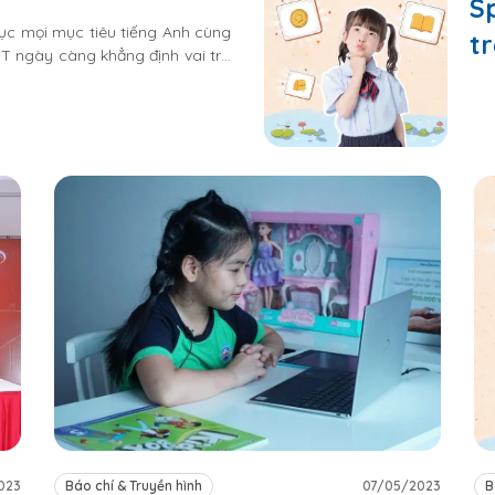
S
hục mọi mục tiêu tiếng Anh cùng
tr
T ngày càng khẳng định vai trò
c
ào tạo.
023
Báo chí & Truyền hình
07/05/2023
B