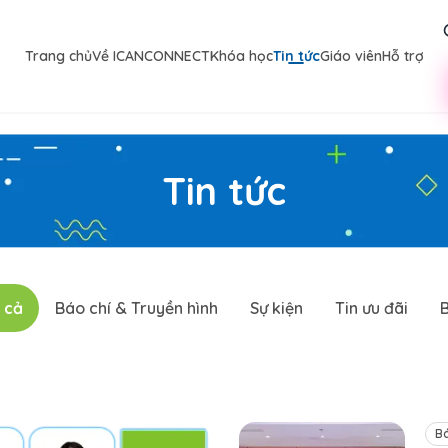
Trang chủ
Về ICANCONNECT
Khóa học
Tin tức
Giáo viên
Hỗ trợ
Tin tức
 cả
Báo chí & Truyền hình
Sự kiện
Tin ưu đãi
Bá