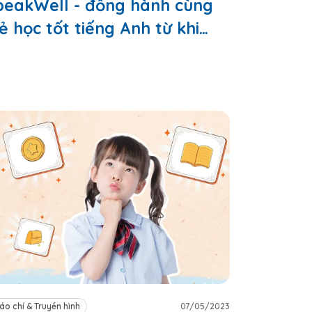
peakWell - đồng hành cùng
ẻ học tốt tiếng Anh từ khi
òn nhỏ
áo chí & Truyền hình
07/05/2023