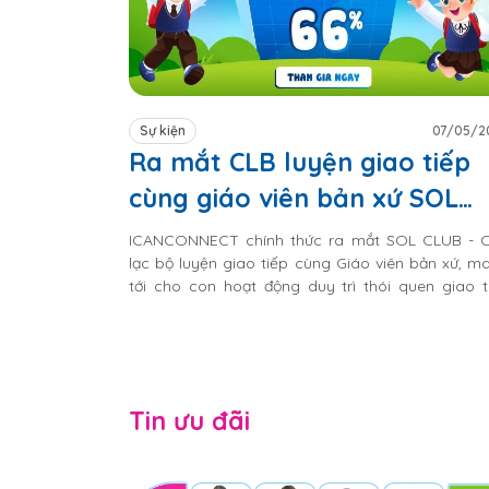
Sự kiện
07/05/2
Ra mắt CLB luyện giao tiếp
cùng giáo viên bản xứ SOL
CLUB
ICANCONNECT chính thức ra mắt SOL CLUB - 
lạc bộ luyện giao tiếp cùng Giáo viên bản xứ, m
tới cho con hoạt động duy trì thói quen giao t
Tiếng Anh và phát triển kỹ năng mềm mỗi tuần
Tin ưu đãi