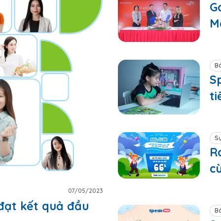
G
M
l
Bá
S
ti
Sự
R
c
C
07/05/2023
đạt kết quả đầu
Bá