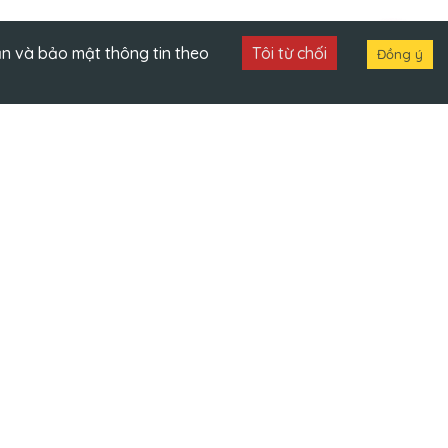
ạn và bảo mật thông tin theo
Tôi từ chối
Đồng ý
TIN TỨC
Báo chí & Truyền hình
Sự kiện
Tin ưu đãi
Tin tuyển dụng
Điều khoản & Chính sách