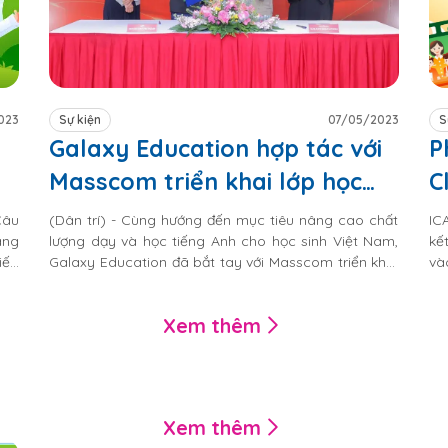
023
Sự kiện
07/05/2023
S
Galaxy Education hợp tác với
P
Masscom triển khai lớp học
C
tiếng Anh thông minh
Câu
(Dân trí) - Cùng hướng đến mục tiêu nâng cao chất
IC
ang
lượng dạy và học tiếng Anh cho học sinh Việt Nam,
kế
iếp
Galaxy Education đã bắt tay với Masscom triển khai
và
mô hình lớp học tiếng Anh thông minh OMO (Online
ch
- Merge - Offline) trên khắp cả nước.
ph
Xem thêm
Xem thêm