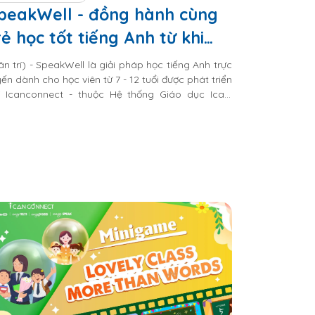
peakWell - đồng hành cùng
rẻ học tốt tiếng Anh từ khi
òn nhỏ
ân trí) - SpeakWell là giải pháp học tiếng Anh trực
yến dành cho học viên từ 7 - 12 tuổi được phát triển
i Icanconnect - thuộc Hệ thống Giáo dục Ican,
ợc quản lý bởi Galaxy Education.