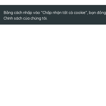
Bằng cách nhấp vào “Chấp nhận tất cả cookie”, bạn đồng ý 
Chính sách
của chúng tôi.
Thương hiệu hàng đầu về đào tạo
Công T
ngôn ngữ trên nền tảng trực tuyến
Hotl
Emai
Văn 
25T2
Hòa,
Văn 
nhà 
Hòa,