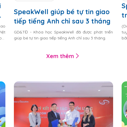
i
S
SpeakWell giúp bé tự tin giao
t
tiếp tiếng Anh chỉ sau 3 tháng
h
c
cao
(D
iệt
GD&TĐ - Khóa học SpeakWell đã được phát triển
tu
com
giúp bé tự tin giao tiếp tiếng Anh chỉ sau 3 tháng.
bở
inh
đư
.
Xem thêm