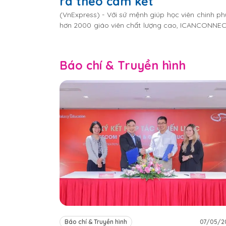
ra theo cam kết
(VnExpress) - Với sứ mệnh giúp học viên chinh p
hơn 2000 giáo viên chất lượng cao, ICANCONNEC
quan trọng của mình trong lĩnh vực giáo dục và đ
Báo chí & Truyền hình
Báo chí & Truyền hình
07/05/2